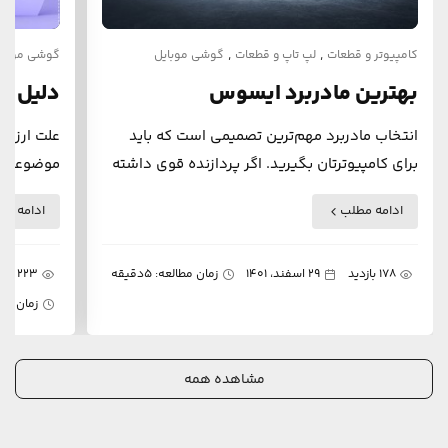
,
,
کامپیوتر و قطعات
لپ تاپ و قطعات
گوشی موبایل
گوشی موبای
بهترین مادربرد ایسوس
دلیل ا
شیائوم
انتخاب مادربرد مهم‌ترین تصمیمی است که باید
علت ارزون
برای کامپیوترتان بگیرید. اگر پردازنده قوی داشته
موضوعاتیه
باشیم ولی مادر برد ما ان را ساپورت نکند
گوشی‌های 
ادامه مطلب
ادامه مط
نمیتوانیم از اجزای دیگر سیستم خودمان استفاده
می‌گیره در
کنیم
178 بازدید
29 اسفند، 1401
زمان مطالعه: 5دقیقه
223 بازدید
زمان مطالعه:
مشاهده همه