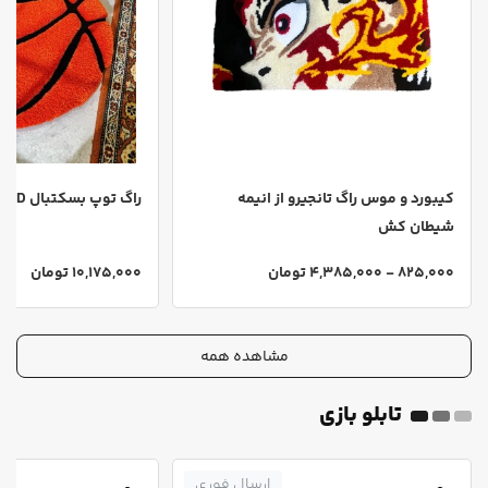
کیبورد و موس راگ تانجیرو از انیمه
راگ توپ بسکتبال 3D
شیطان کش
825,000 - 4,385,000 تومان
10,175,000 تومان
مشاهده همه
تابلو بازی
ارسال فوری