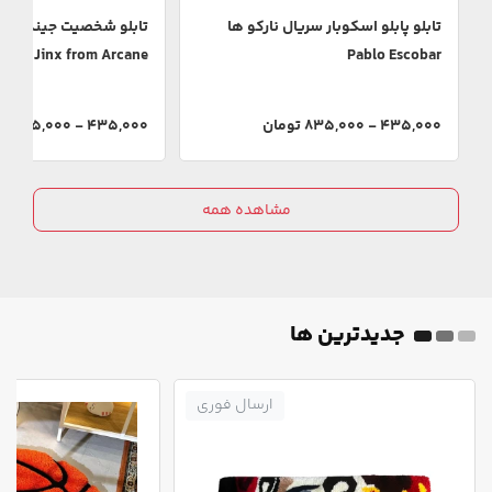
تابلو پابلو اسکوبار سریال نارکو ها
تابلو شخصیت جینکس سر
Jinx from Arcane
Pablo Escobar
435,000 - 835,000 تومان
435,000 - 835,000 تومان
مشاهده همه
جدیدترین ها
ارسال فوری